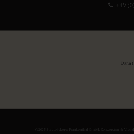
+49 (0
Dann f
©2025 Stadtbäckerei Frankenthal GmbH. Konzeption & Visual