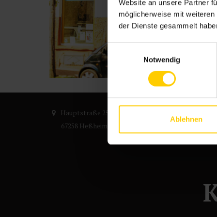
Website an unsere Partner fü
möglicherweise mit weiteren
der Dienste gesammelt habe
Einwilligungsauswahl
Notwendig
Hauptstraße 25
+49 (
Ablehnen
67258 Heßheim
info
K